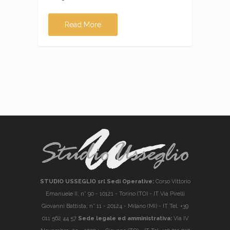
Read More
STUDIO USSEGLIO srl Sedi Operative:
Corso Vittorio
Emanuele II, n° 90 - 10121 - Torino (TO) - IT Via Pirelli
Giovanni Battista, n° 11 - 20124 - Milano (MI) - IT Tel. +39
011 562 44 57
Sede legale ed amministrativa:
Via IV